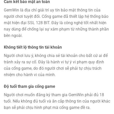
Cam kết bảo mật an toàn
GemWin là địa chỉ giải trí uy tín bảo mật thông tin của
người chơi tuyệt đối. Cổng game đã thiết lập hệ thống bảo
mật hiện đại SSL 128 BIT. Đây là công nghệ tốt nhất hiện
nay dùng để chống lại sự xâm phạm từ những thành phần
bên ngoài.
Không tiết lộ thông tin tài khoản
Người chơi lưu ý, không chia sẻ tài khoản cho bất cứ ai để
tránh xảy ra sự cố. Đây là hành vi tự ý vi phạm quy định
của cổng game, do đó người chơi sẽ phải tự chịu trách
nhiệm cho hành vi của mình.
Độ tuổi tham gia cổng game
Người chơi muốn đăng ký tham gia GemWin phải đủ 18
tuổi. Nếu không đủ tuổi và ăn cắp thông tin của người khác
bạn sẽ phải chịu hình phạt mà cổng game đề ra.