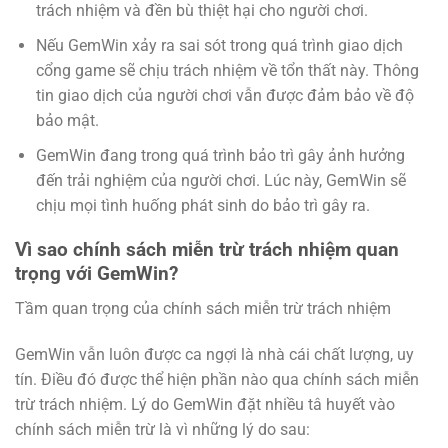
trách nhiệm và đền bù thiệt hại cho người chơi.
Nếu GemWin xảy ra sai sót trong quá trình giao dịch
cổng game sẽ chịu trách nhiệm về tổn thất này. Thông
tin giao dịch của người chơi vẫn được đảm bảo về độ
bảo mật.
GemWin đang trong quá trình bảo trì gây ảnh hưởng
đến trải nghiệm của người chơi. Lúc này, GemWin sẽ
chịu mọi tình huống phát sinh do bảo trì gây ra.
Vì sao chính sách miễn trừ trách nhiệm quan
trọng với GemWin?
Tầm quan trọng của chính sách miễn trừ trách nhiệm
GemWin vẫn luôn được ca ngợi là nhà cái chất lượng, uy
tín. Điều đó được thể hiện phần nào qua chính sách miễn
trừ trách nhiệm. Lý do GemWin đặt nhiều tâ huyết vào
chính sách miễn trừ là vì những lý do sau: