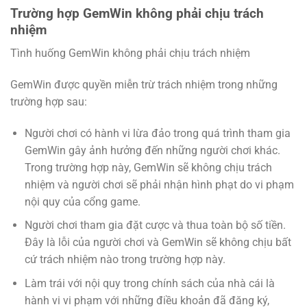
Trường hợp GemWin không phải chịu trách
nhiệm
Tình huống GemWin không phải chịu trách nhiệm
GemWin được quyền miễn trừ trách nhiệm trong những
trường hợp sau:
Người chơi có hành vi lừa đảo trong quá trình tham gia
GemWin gây ảnh hưởng đến những người chơi khác.
Trong trường hợp này, GemWin sẽ không chịu trách
nhiệm và người chơi sẽ phải nhận hình phạt do vi phạm
nội quy của cổng game.
Người chơi tham gia đặt cược và thua toàn bộ số tiền.
Đây là lỗi của người chơi và GemWin sẽ không chịu bất
cứ trách nhiệm nào trong trường hợp này.
Làm trái với nội quy trong chính sách của nhà cái là
hành vi vi phạm với những điều khoản đã đăng ký,